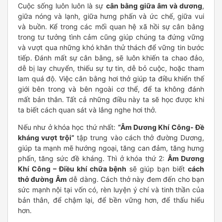
Cuộc sống luôn luôn là sự
cân bằng giữa âm và dương
,
giữa nóng và lạnh, giữa hưng phấn và ức chế, giữa vui
và buồn. Kể trong các mối quan hệ xã hồi sự cân bằng
trong tư tưởng tình cảm cũng giúp chúng ta đứng vững
và vượt qua những khó khăn thử thách để vững tin bước
tiếp. Đánh mất sự cân bằng, sẽ luôn khiến ta chao đảo,
dễ bị lay chuyển, thiếu sự tự tin, dễ bỏ cuộc, hoặc tham
lam quá độ. Việc cân bằng hơi thở giúp ta điều khiển thế
giới bên trong và bên ngoài cơ thể, để ta không đánh
mất bản thân. Tất cả những điều này ta sẽ học được khi
ta biết cách quan sát và lắng nghe hơi thở.
Nếu như ở khóa học thứ nhất:
“Âm Dương Khí Công- Đề
kháng vượt trội”
tập trung vào cách thở đường Dương,
giúp ta mạnh mẽ hướng ngoại, tăng can đảm, tăng hưng
phấn, tăng sức đề kháng. Thì ở khóa thứ 2:
Âm Dương
Khí Công – Điều khí chữa bệnh
sẽ giúp bạn biết
cách
thở đường Âm
dễ dàng. Cách thở này đem đến cho bạn
sức mạnh nội tại vốn có, rèn luyện ý chí và tinh thần của
bản thân, để chậm lại, để bền vững hơn, để thấu hiểu
hơn.