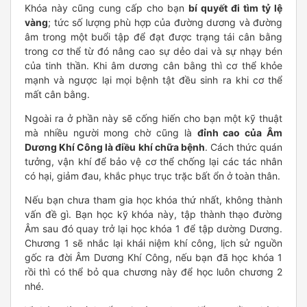
Khóa này cũng cung cấp cho bạn
bí quyết đi tìm tỷ lệ
vàng
; tức số lượng phù hợp của đường dương và đường
âm trong một buổi tập để đạt được trạng tái cân bằng
trong cơ thể từ đó nâng cao sự dẻo dai và sự nhạy bén
của tinh thần. Khi âm dương cân bằng thì cơ thể khỏe
mạnh và ngược lại mọi bệnh tật đều sinh ra khi cơ thể
mất cân bằng.
Ngoài ra ở phần này sẽ cống hiến cho bạn một kỹ thuật
mà nhiều người mong chờ cũng là
đỉnh cao của Âm
Dương Khí Công là điều khí chữa bệnh
. Cách thức quán
tưởng, vận khí để bảo vệ cơ thể chống lại các tác nhân
có hại, giảm đau, khắc phục trục trặc bất ổn ở toàn thân.
Nếu bạn chưa tham gia học khóa thứ nhất, không thành
vấn đề gì. Bạn học kỹ khóa này, tập thành thạo đường
Âm sau đó quay trở lại học khóa 1 để tập dường Dương.
Chương 1 sẽ nhắc lại khái niệm khí công, lịch sử nguồn
gốc ra đời Âm Dương Khí Công, nếu bạn đã học khóa 1
rồi thì có thể bỏ qua chương này để học luôn chương 2
nhé.