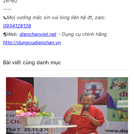
26-60
----
Mọi vướng mắc xin vui lòng liên hệ đt, zalo:
📞
0934128128
Web:
dienchanviet.net
– Dụng cụ chinh hãng
🌎
http://dungcudienchan.vn
Bài viết cùng danh mục