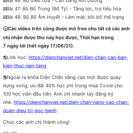
Bài 46: Bộ điều hòa - Cân bằng Âm Dương
☑️
Bài 47: Bộ Bổ Trung (Bổ Tỳ) - Tăng lực, trợ tiêu hóa
☑️
Bài 48: Bộ Bổ Âm Huyết - Làm mát, bồi bổ thể trạng
☑️
🕟
Các video trên cũng được mở free cho tất cả các anh
chị nhận được thư này học được, Thời hạn trong
7 ngày tới (hết ngày 17/06/21).
Link học:
https://dienchanviet.net/dien-chan-can-ban-
🌎
kien-thuc-nen-tang
Ngoài ra khóa Diện Chẩn nâng cao mới được quay
🌎
dựng xong, ưu đãi 40% học phí trong mùa Covid cho
100 học viên đầu tiên. Anh chị nhanh tay đăng ký
nhé.
https://dienchanviet.net/dien-chan-nang-cao-chan-
doan-dieu-tri-goc-benh
Chúc các anh chị thành công!