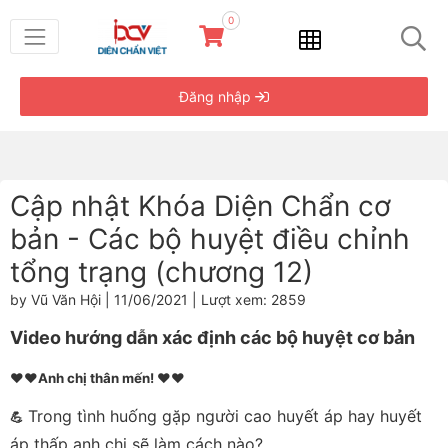
0
Đăng nhập
Cập nhật Khóa Diện Chẩn cơ
bản - Các bộ huyệt điều chỉnh
tổng trạng (chương 12)
by Vũ Văn Hội | 11/06/2021 | Lượt xem: 2859
Video hướng dẫn xác định các bộ huyệt cơ bản
♥️♥️Anh chị thân mến! ♥️♥️
Trong tình huống gặp người cao huyết áp hay huyết
💪
áp thấp anh chị sẽ làm cách nào?