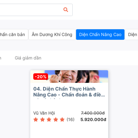
Chẩn căn bản
Âm Dương Khí Công
Diện Chẩn Nâng Cao
Diện
n
Giá giảm dần
-20%
04. Diện Chẩn Thực Hành
Nâng Cao - Chẩn đoán & điều
trị gốc bệnh
Vũ Văn Hội
7.400.000đ
(16)
5.920.000đ