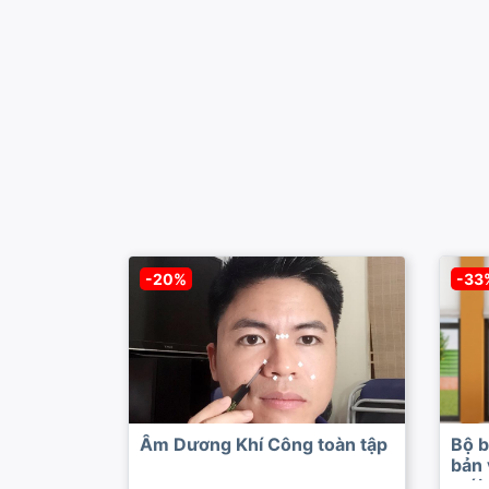
-20%
-33
Âm Dương Khí Công toàn tập
Bộ b
bản 
mới