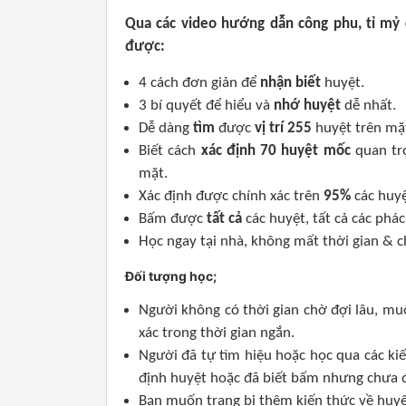
Qua các video hướng dẫn công phu, tỉ mỷ 
được:
4 cách đơn giản để
nhận biết
huyệt.
3 bí quyết để hiểu và
nhớ huyệt
dễ nhất.
Dễ dàng
tìm
được
vị trí 255
huyệt trên mặ
Biết cách
xác định
70 huyệt mốc
quan trọ
mặt.
Xác định được chính xác trên
95%
các huyệ
Bấm được
tất cả
các huyệt, tất cả các phá
Học ngay tại nhà, không mất thời gian & ch
Đối tượng học;
Người không có thời gian chờ đợi lâu, m
xác trong thời gian ngắn.
Người đã tự tìm hiệu hoặc học qua các k
định huyệt hoặc đã biết bấm nhưng chưa 
Bạn muốn trang bị thêm kiến thức về huy