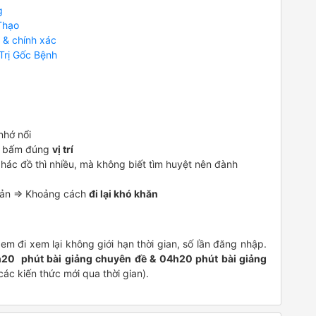
g
Thạo
 & chính xác
Trị Gốc Bệnh
nhớ nổi
ế bấm đúng
vị trí
phác đồ thì nhiều, mà không biết tìm huyệt nên đành
bản => Khoảng cách
đi lại khó khăn
 đi xem lại không giới hạn thời gian, số lần đăng nhập.
20 phút bài giảng chuyên đề & 04h20 phút bài giảng
ác kiến thức mới qua thời gian).