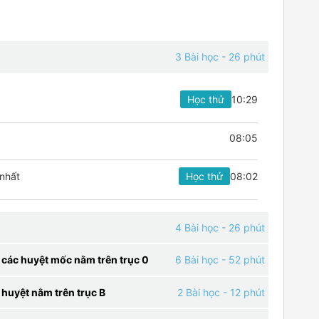
3 Bài học
- 26 phút
Học thử
10:29
08:05
 nhất
Học thử
08:02
4 Bài học
- 26 phút
các huyệt mốc nằm trên trục 0
6 Bài học
- 52 phút
huyệt nằm trên trục B
2 Bài học
- 12 phút