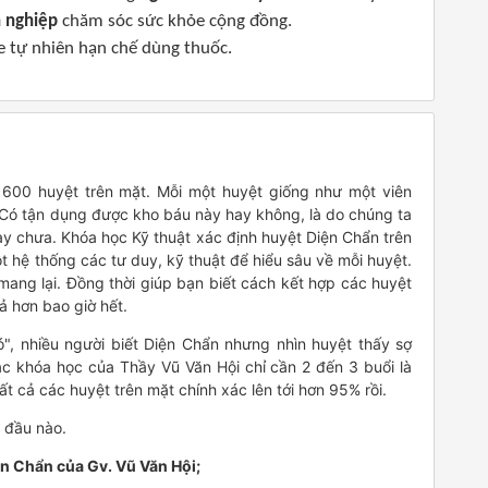
 nghiệp
chăm sóc sức khỏe cộng đồng.
e tự nhiên hạn chế dùng thuốc.
 600 huyệt trên mặt. Mỗi một huyệt giống như một viên
Có tận dụng được kho báu này hay không, là do chúng ta
ay chưa. Khóa học Kỹ thuật xác định huyệt Diện Chẩn trên
 hệ thống các tư duy, kỹ thuật để hiểu sâu về mỗi huyệt.
ang lại. Đồng thời giúp bạn biết cách kết hợp các huyệt
ả hơn bao giờ hết.
hó", nhiều người biết Diện Chẩn nhưng nhìn huyệt thấy sợ
c khóa học của Thầy Vũ Văn Hội chỉ cần 2 đến 3 buổi là
t cả các huyệt trên mặt chính xác lên tới hơn 95% rồi.
t đầu nào.
ện Chẩn của Gv. Vũ Văn Hội;