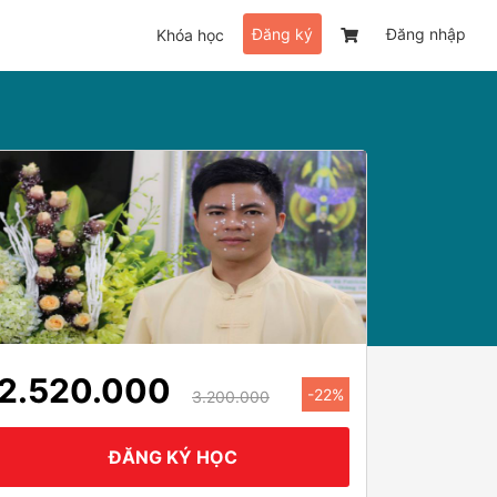
Đăng ký
Đăng nhập
Khóa học
2.520.000
-22%
3.200.000
ĐĂNG KÝ HỌC