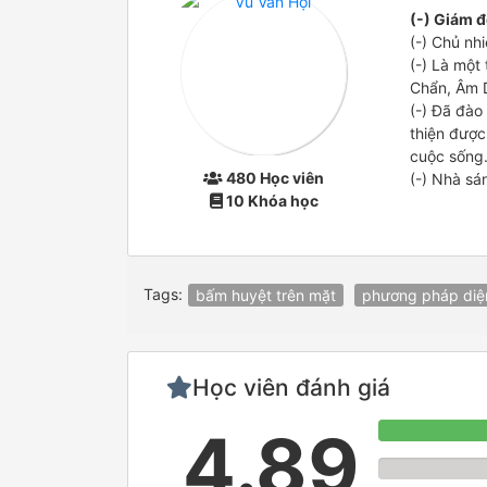
(-) Giám đ
(-) Chủ nh
(-) Là một
Chẩn, Âm D
(-) Đã đào
thiện được
cuộc sống
480 Học viên
(-) Nhà sá
10 Khóa học
Tags:
bấm huyệt trên mặt
phương pháp diệ
Học viên đánh giá
4.89