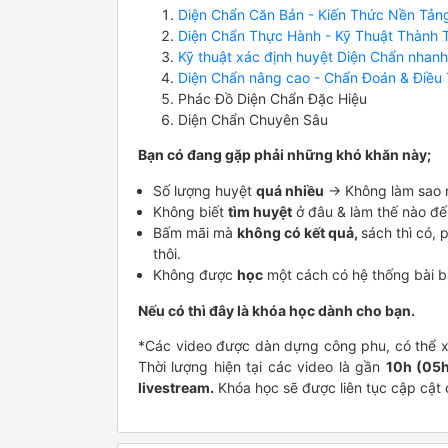
Diện Chẩn Căn Bản - Kiến Thức Nền Tản
Diện Chẩn Thực Hành - Kỹ Thuật Thành 
Kỹ thuật xác định huyệt Diện Chẩn nhanh
Diện Chẩn nâng cao - Chẩn Đoán & Điều 
Phác Đồ Diện Chẩn Đặc Hiệu
Diện Chẩn Chuyên Sâu
Bạn có đang gặp phải những khó khăn này;
Số lượng huyệt
quá nhiều
-> Không làm sao 
Không biết
tìm huyệt
ở đâu & làm thế nào đ
Bấm mãi mà
không có kết quả
,
sách thì có, 
thôi.
Không được
học
một cách có hệ thống bài 
Nếu có thì đây là khóa học dành cho bạn.
*Các video được dàn dựng công phu, có thể xem
Thời lượng hiện tại các video là gần
10h (05h
livestream.
Khóa học sẽ được liên tục cập cật c