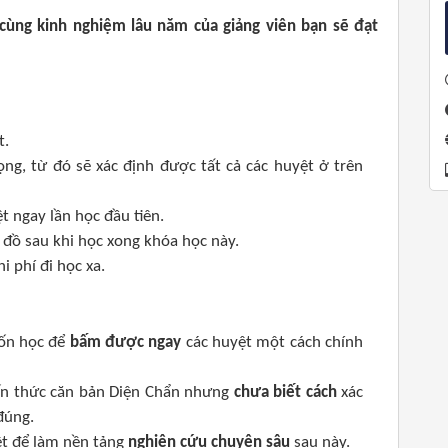
cùng kinh nghiệm lâu năm của giảng viên bạn sẽ đạt
t.
ng, từ đó sẽ xác định được tất cả các huyệt ở trên
t ngay lần học đầu tiên.
c đồ sau khi học xong khóa học này.
i phí đi học xa.
uốn học để
bấm được ngay
các huyệt một cách chính
iến thức căn bản Diện Chẩn nhưng
chưa biết cách
xác
đúng.
ệt để làm nền tảng
nghiên cứu chuyên sâu
sau này.